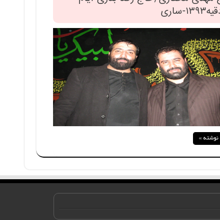
۱۳-ساری
 نوشته »