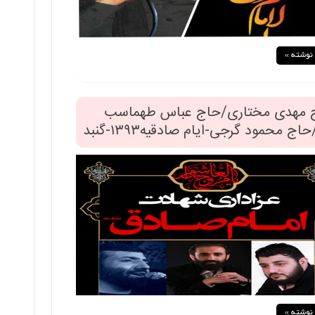
 نوشته »
 مهدی مختاری/حاج عباس طهماسب
حاج محمود گرجی-ایام صادقیه۱۳۹۳-گنبد
 نوشته »