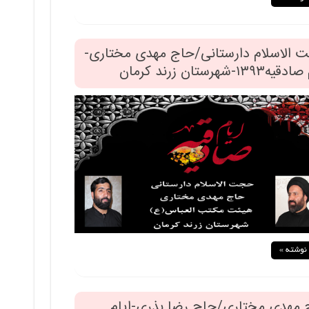
 الاسلام دارستانی/حاج مهدی مختاری-
۱۳۹۳-شهرستان زرند کرمان
 نوشته »
 مهدی مختاری/حاج رضا بذری-ایام