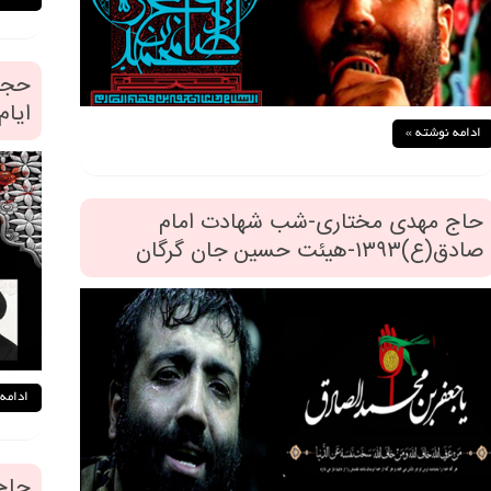
حجت
ایام صادقیه
ادامه نوشته »
حاج مهدی مختاری-شب شهادت امام
صادق(ع)۱۳۹۳-هیئت حسین جان گرگان
ادامه
حاج