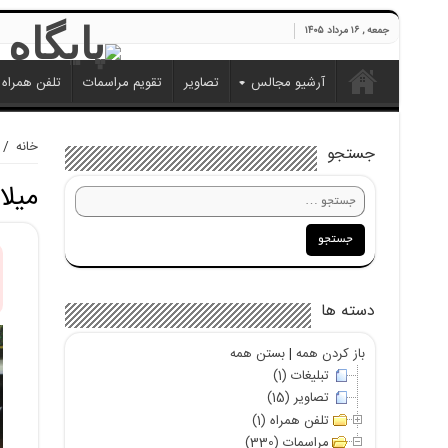
جمعه , ۱۶ مرداد ۱۴۰۵
آرشیو مجالس
تصاویر
تقویم مراسمات
تلفن همراه
خانه
/
جستجو
میلا
دسته ها
باز کردن همه
|
بستن همه
تبلیغات (1)
تصاویر (15)
تلفن همراه (1)
مراسمات (330)