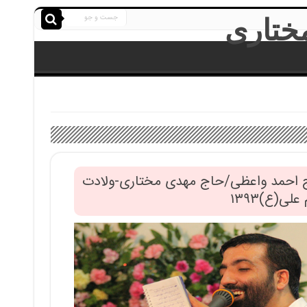
 احمد واعظی/حاج مهدی مختاری-ولادت
علی(ع)۱۳۹۳