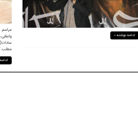
واعظی،
ادامه نوشته »
سادات(
مطلب آم
ادامه