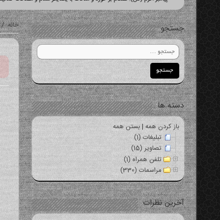
خانه
/
جستجو
دسته ها
باز کردن همه
|
بستن همه
تبلیغات (1)
تصاویر (15)
تلفن همراه (1)
مراسمات (330)
آخرین نظرات