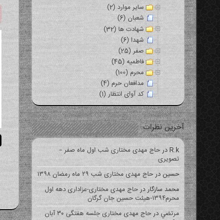
سایر موارد (2)
شعبان (6)
شهادت ها (32)
شهدا (6)
صفر (25)
فاطمیه (45)
محرم (100)
مدافعان حرم (4)
کد آوای انتظار (1)
آخرین نظرات
R.k
در
حاج مهدی مختاری شب اول ماه صفر –
تصویری
حسین
در
حاج مهدی مختاری شب ۲۹ ماه رمضان ۱۳۹۸
محمد سازگار
در
حاج مهدی مختاری-عزاداری دهه اول
محرم۱۳۹۴-هیئت حسین جان گرگان
مرتضي
در
حاج مهدی مختاری جلسه هفتگی ۳۰ آبان