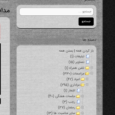
مداف
دسته ها
باز کردن همه
|
بستن همه
تبلیغات (1)
تصاویر (15)
تلفن همراه (1)
مراسمات (330)
اعیاد (42)
عزاداری (295)
اشعار (1)
جلسات هفتگی (40)
رجب (3)
رمضان (37)
سایر مناسبت ها (13)