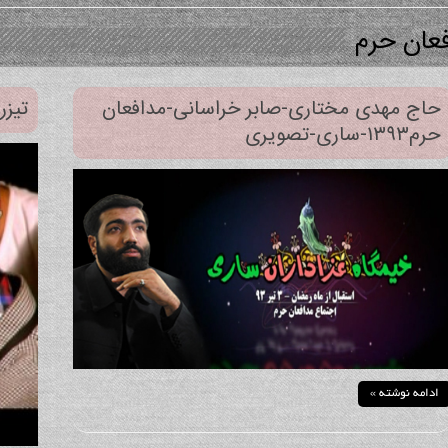
عان حرم
حاج مهدی مختاری-صابر خراسانی-مدافعان
تیزر 
حرم۱۳۹۳-ساری-تصویری
ادامه نوشته »