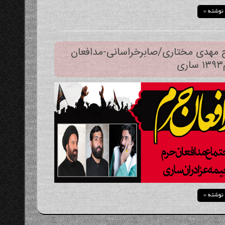
 نوشته »
 مهدی مختاری/صابرخراسانی-مدافعان
ی
 نوشته »