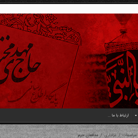
ارتباط با ما …
مراسمات
/
عزاداری
/
مدافعان حرم