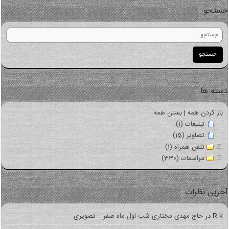
جستجو
دسته ها
باز کردن همه
|
بستن همه
تبلیغات (1)
تصاویر (15)
تلفن همراه (1)
مراسمات (330)
آخرین نظرات
R.k
در
حاج مهدی مختاری شب اول ماه صفر – تصویری