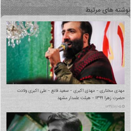
شته های مرتبط
مهدی مختاری – مهدی اکبری – سعید قانع – علی اکبری ولادت
حضرت زهرا ۱۳۹۹ – هیئت علمدار مشهد
1399/12/05