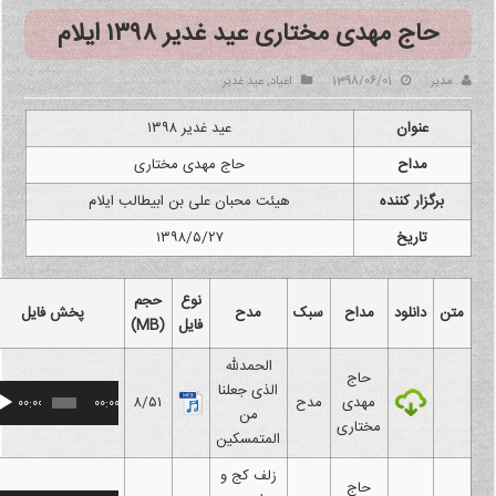
حاج مهدی مختاری عید غدیر ۱۳۹۸ ایلام
مدیر
1398/06/01
اعیاد
,
عید غدیر
عنوان
عید غدیر ۱۳۹۸
مداح
حاج مهدی مختاری
برگزار کننده
هیئت محبان علی بن ابیطالب ایلام
تاریخ
۱۳۹۸/۵/۲۷
نوع
حجم
متن
دانلود
مداح
سبک
مدح
پخش فایل
فایل
(MB)
الحمدلله
حاج
الذی جعلنا
مهدی
مدح
۸/۵۱
00:00
00:00
من
مختاری
المتمسکین
زلف کج و
حاج