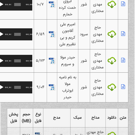
ابروی
مهدی
شور
۱۰/۷
00:00
00:00
خمت کرده
مختاری
خمارم
امیرم علی
حاج
آقاجون
مهدی
سرود
۶/۵۹
00:00
00:00
کریم و بی
مختاری
نظیرم علی
حاج
حیدر مولا
مهدی
شور
۵/۷۳
00:00
00:00
و سرورم
مختاری
به نام نامیه
حاج
مولا
مهدی
شور
۹/۰۴
00:00
00:00
ابوتراب
مختاری
حیدر
نوع
حجم
پخش
متن
دانلود
مداح
سبک
مدح
فایل
(MB)
فایل
حاج مهدی